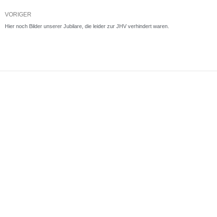
Zurück
VORIGER
Hier noch Bilder unserer Jubilare, die leider zur JHV verhindert waren.