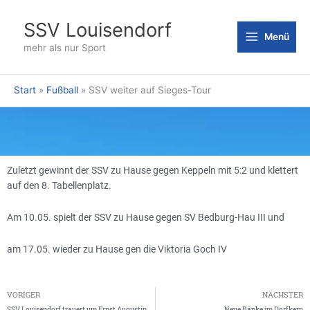
Zum
Inhalt
SSV Louisendorf
Menü
springen
mehr als nur Sport
Start
Fußball
SSV weiter auf Sieges-Tour
Zuletzt gewinnt der SSV zu Hause gegen Keppeln mit 5:2 und klettert
auf den 8. Tabellenplatz.
Am 10.05. spielt der SSV zu Hause gegen SV Bedburg-Hau III und
am 17.05. wieder zu Hause gen die Viktoria Goch IV
Zurück
VORIGER
NÄCHSTER
SSV Louisendorf trauert um Ernst Augustin
Neue Bänke im Dorfkern